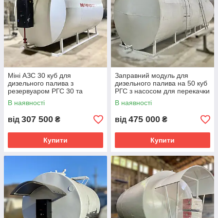
Міні АЗС 30 куб для
Заправний модуль для
дизельного палива з
дизельного палива на 50 куб
резервуаром РГС 30 та
РГС з насосом для перекачки
насосом 50 літрів в хвилину
палива і лічильником
В наявності
В наявності
307 500
475 000
від
₴
від
₴
Купити
Купити