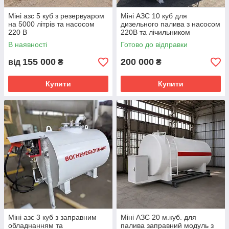
Міні азс 5 куб з резервуаром
Міні АЗС 10 куб для
на 5000 літрів та насосом
дизельного палива з насосом
220 В
220В та лічильником
В наявності
Готово до відправки
155 000
200 000
від
₴
₴
Купити
Купити
Міні азс 3 куб з заправним
Міні АЗС 20 м.куб. для
обладнанням та
палива заправний модуль з