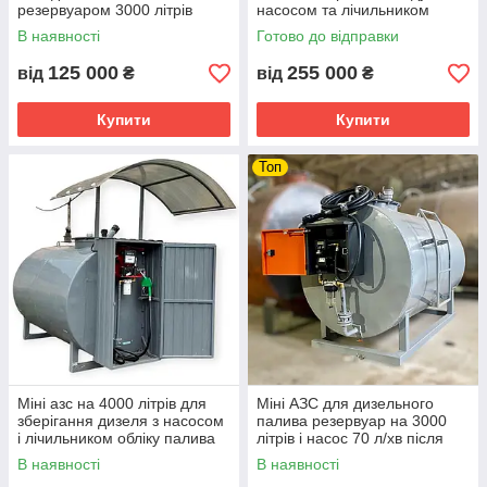
резервуаром 3000 літрів
насосом та лічильником
В наявності
Готово до відправки
125 000
255 000
від
₴
від
₴
Купити
Купити
Топ
Міні азс на 4000 літрів для
Міні АЗС для дизельного
зберігання дизеля з насосом
палива резервуар на 3000
і лічильником обліку палива
літрів і насос 70 л/хв після
реставрації
В наявності
В наявності