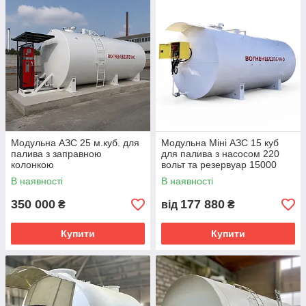
Модульна АЗС 25 м.куб. для
Модульна Міні АЗС 15 куб
палива з заправною
для палива з насосом 220
колонкою
вольт та резервуар 15000
літрів
В наявності
В наявності
350 000
177 880
₴
від
₴
Купити
Купити