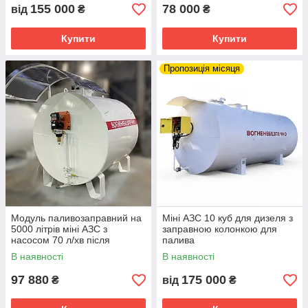
155 000
78 000
від
₴
₴
Купити
Купити
Пропозиція місяця
Модуль паливозаправний на
Міні АЗС 10 куб для дизеля з
5000 літрів міні АЗС з
заправною колонкою для
насосом 70 л/хв після
палива
реставрації
В наявності
В наявності
97 880
175 000
₴
від
₴