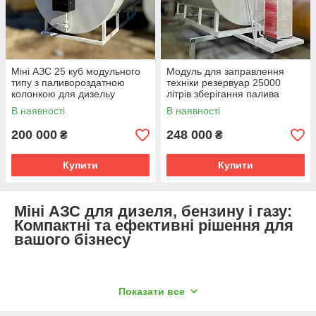
Міні АЗС 25 куб модульного
Модуль для заправлення
типу з паливороздатною
техніки резервуар 25000
колонкою для дизельу
літрів зберігання палива
після реставрації
В наявності
В наявності
200 000
248 000
₴
₴
Купити
Купити
Міні АЗС для дизеля, бензину і газу:
Компактні та ефективні рішення для
вашого бізнесу
В нашій категорії міні АЗС ви знайдете найкращі
Показати все
рішення для заправки дизельним паливом, бензином
та газом. Ми пропонуємо широкий асортимент міні