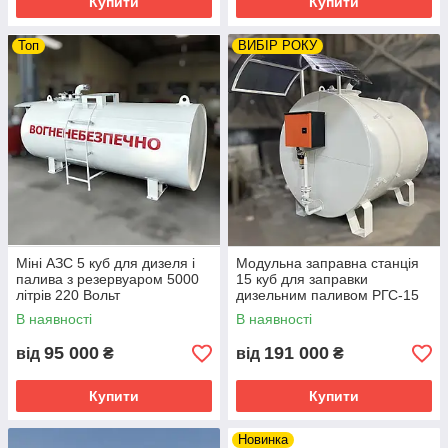
Купити
Купити
Топ
ВИБІР РОКУ
Міні АЗС 5 куб для дизеля і
Модульна заправна станція
палива з резервуаром 5000
15 куб для заправки
літрів 220 Вольт
дизельним паливом РГС-15
та насосом 220 Вольт
В наявності
В наявності
95 000
191 000
від
₴
від
₴
Купити
Купити
Новинка