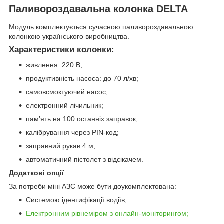
Паливороздавальна колонка DELTA
Модуль комплектується сучасною паливороздавальною
колонкою українського виробництва.
Характеристики колонки:
живлення: 220 В;
продуктивність насоса: до 70 л/хв;
самовсмоктуючий насос;
електронний лічильник;
пам’ять на 100 останніх заправок;
калібрування через PIN-код;
заправний рукав 4 м;
автоматичний пістолет з відсікачем.
Додаткові опції
За потреби міні АЗС може бути доукомплектована:
Системою ідентифікації водіїв;
Електронним рівнеміром з онлайн-моніторингом;