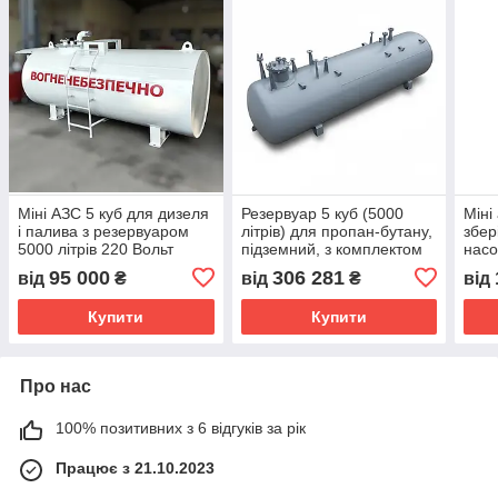
Міні АЗС 5 куб для дизеля
Резервуар 5 куб (5000
Міні
і палива з резервуаром
літрів) для пропан-бутану,
збер
5000 літрів 220 Вольт
підземний, з комплектом
насо
арматури
облі
95 000
306 281
від
₴
від
₴
від
Купити
Купити
Про нас
100% позитивних з 6 відгуків за рік
Працює з 21.10.2023