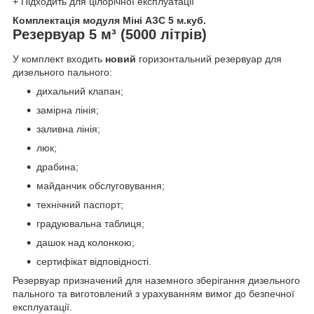
+ Підходить для цілорічної експлуатації
Комплектація модуля Міні АЗС 5 м.куб.
Резервуар 5 м³ (5000 літрів)
У комплект входить
новий
горизонтальний резервуар для
дизельного пального:
дихальний клапан;
замірна лінія;
заливна лінія;
люк;
драбина;
майданчик обслуговування;
технічний паспорт;
градуювальна таблиця;
дашок над колонкою;
сертифікат відповідності.
Резервуар призначений для наземного зберігання дизельного
пального та виготовлений з урахуванням вимог до безпечної
експлуатації.