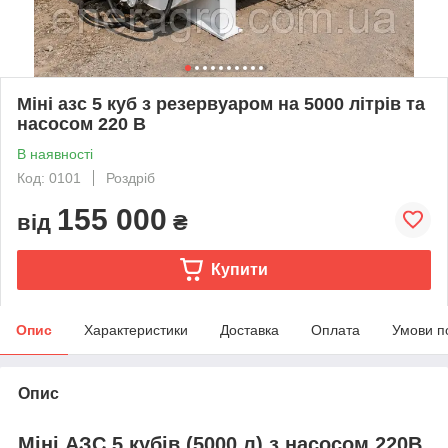
Міні азс 5 куб з резервуаром на 5000 літрів та
насосом 220 В
В наявності
Код: 0101
Роздріб
155 000
від
₴
Купити
Опис
Характеристики
Доставка
Оплата
Умови п
Опис
Міні АЗС 5 кубів (5000 л) з насосом 220В