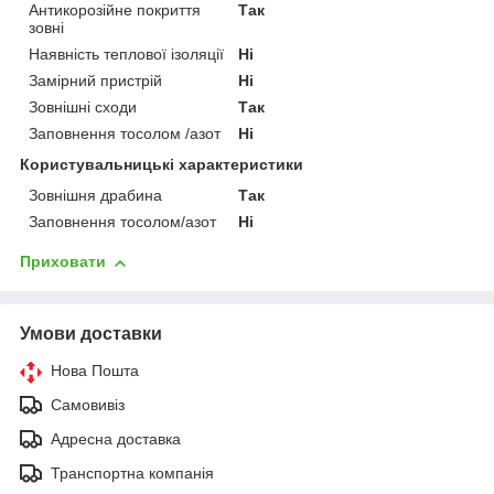
Антикорозійне покриття
Так
зовні
Наявність теплової ізоляції
Ні
Замірний пристрій
Ні
Зовнішні сходи
Так
Заповнення тосолом /азот
Ні
Користувальницькі характеристики
Зовнішня драбина
Так
Заповнення тосолом/азот
Ні
Приховати
Умови доставки
Нова Пошта
Самовивіз
Адресна доставка
Транспортна компанія