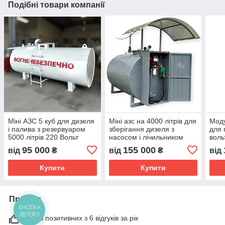
Подібні товари компанії
Міні АЗС 5 куб для дизеля
Міні азс на 4000 літрів для
Моду
і палива з резервуаром
зберігання дизеля з
для 
5000 літрів 220 Вольт
насосом і лічильником
воль
обліку палива
літрі
95 000
155 000
від
₴
від
₴
від
Купити
Купити
Про нас
КНОПКА
ЗВ'ЯЗКУ
100% позитивних з 6 відгуків за рік