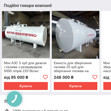
Подібні товари компанії
Міні АЗС 5 куб для дизеля
Ємність для зберігання
Міні
і палива з резервуаром
палива 25 куб для
збер
5000 літрів 220 Вольт
зберігання палива на
насо
25000 літрів
облі
95 000
248 000
від
₴
₴
від
Купити
Купити
Про нас
100% позитивних з 6 відгуків за рік