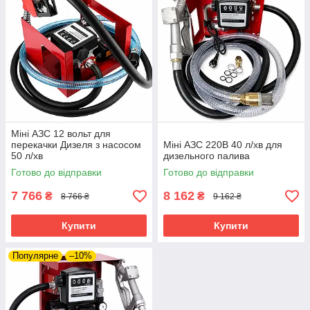
Міні АЗС 12 вольт для
перекачки Дизеля з насосом
Міні АЗС 220В 40 л/хв для
50 л/хв
дизельного палива
Готово до відправки
Готово до відправки
7 766
8 162
₴
₴
8 766 ₴
9 162 ₴
Купити
Купити
Популярне
–10%