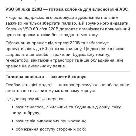
VSO 60 л/хв 220В — готова колонка для власної міні АЗС
Якщо на підприємстві є резервуар з дизельним пальним,
важливо не тільки зберігати паливо, а й зручно його видавати.
Колонка VSO 60 л/хв 220В дозволяє організувати повноцінний
пункт заправки техніки без складного монтажу.
Обладнання працює від мережі 220В та забезпечує
продуктивність до 60 літрів за хвилину. Це дозволяє швидко
заправляти автомобілі, трактори, будівельну техніку,
генератори, вантажний транспорт та інше обладнання, яке
працює на дизельному паливі.
Головна перевага — закритий корпус
Особливість цієї моделі — паливоперекачувальне обладнання
змонтоване в закритому металевому корпусі.
Це дає одразу кілька переваг:
захист насоса, лічильника та з’єднань від дощу, снігу,
пилу та бруду;
захист від випадкових пошкоджень;
обмеження доступу сторонніх осіб;