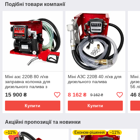
Подібні товари компанії
Міні азс 220В 80 л/хв
Міні АЗС 220В 40 л/хв для
Міні
заправна колонка для
дизельного палива
дизе
дизельного палива з
56 л
насосом
15 900
8 162
46 
₴
₴
9 162 ₴
Купити
Купити
Акційні пропозиції та новинки
–11%
Економ-рішення
–11%