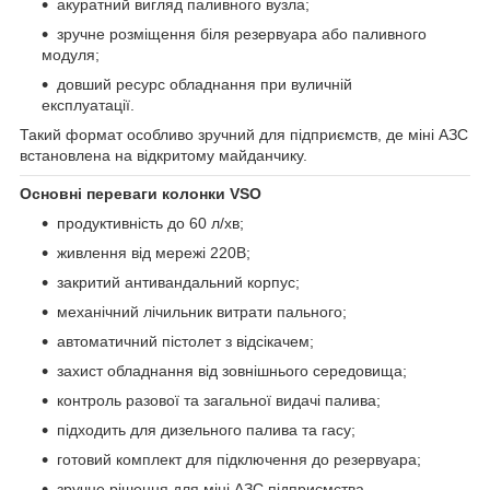
акуратний вигляд паливного вузла;
зручне розміщення біля резервуара або паливного
модуля;
довший ресурс обладнання при вуличній
експлуатації.
Такий формат особливо зручний для підприємств, де міні АЗС
встановлена на відкритому майданчику.
Основні переваги колонки VSO
продуктивність до 60 л/хв;
живлення від мережі 220В;
закритий антивандальний корпус;
механічний лічильник витрати пального;
автоматичний пістолет з відсікачем;
захист обладнання від зовнішнього середовища;
контроль разової та загальної видачі палива;
підходить для дизельного палива та гасу;
готовий комплект для підключення до резервуара;
зручне рішення для міні АЗС підприємства.