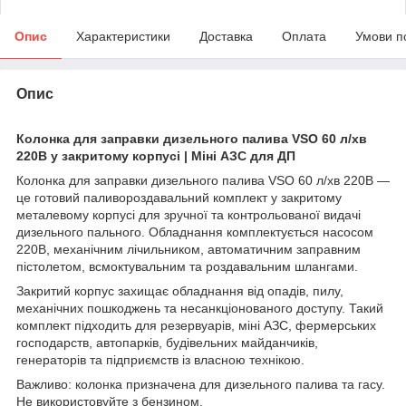
Опис
Характеристики
Доставка
Оплата
Умови п
Опис
Колонка для заправки дизельного палива VSO 60 л/хв
220В у закритому корпусі | Міні АЗС для ДП
Колонка для заправки дизельного палива VSO 60 л/хв 220В —
це готовий паливороздавальний комплект у закритому
металевому корпусі для зручної та контрольованої видачі
дизельного пального. Обладнання комплектується насосом
220В, механічним лічильником, автоматичним заправним
пістолетом, всмоктувальним та роздавальним шлангами.
Закритий корпус захищає обладнання від опадів, пилу,
механічних пошкоджень та несанкціонованого доступу. Такий
комплект підходить для резервуарів, міні АЗС, фермерських
господарств, автопарків, будівельних майданчиків,
генераторів та підприємств із власною технікою.
Важливо: колонка призначена для дизельного палива та гасу.
Не використовуйте з бензином.