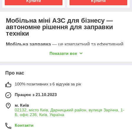
Купити
Купити
Мобільна міні АЗС для бізнесу —
автономне рішення для заправки
техніки
Мобільна заправка
— це компактний та ефективний
комплекс для зберігання і видачі пального без
Показати все
потреби в стаціонарній АЗС. Така система ідеально
підходить для заправки сільськогосподарської техніки,
спецтранспорту, генераторів, деревообробного
Про нас
обладнання, морських суден та будівельної техніки
безпосередньо на місці експлуатації.
100% позитивних з 6 відгуків за рік
Застосування мобільних АЗС
Працює з 21.10.2023
Мобільні заправні комплекси активно
використовуються:
м. Київ
02132, місто Київ, Дарницький район, вулиця Зарічна, 1-
у
фермерських господарствах
— для
Б, офіс 236, Київ, Україна
заправки тракторів, комбайнів, оприскувачів;
Контакти
у
логістичних компаніях
— для внутрішньої