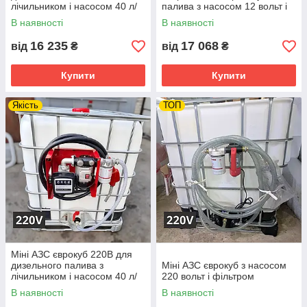
лічильником і насосом 40 л/
палива з насосом 12 вольт і
хв
комплектом шлангів
В наявності
В наявності
16 235
17 068
від
₴
від
₴
Купити
Купити
Якість
ТОП
Міні АЗС єврокуб 220В для
дизельного палива з
Міні АЗС єврокуб з насосом
лічильником і насосом 40 л/
220 вольт і фільтром
хв
В наявності
В наявності