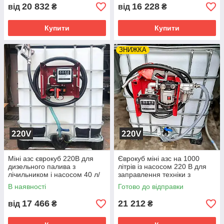
20 832
16 228
від
₴
від
₴
Купити
Купити
ЗНИЖКА
Міні азс єврокуб 220В для
Єврокуб міні азс на 1000
дизельного палива з
літрів із насосом 220 В для
лічильником і насосом 40 л/
заправлення техніки з
хв
автоматичним паливним
В наявності
Готово до відправки
пістолетом
17 466
21 212
від
₴
₴