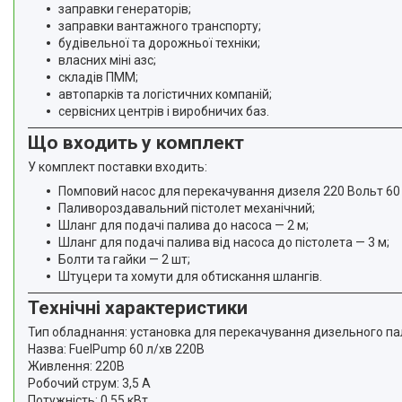
заправки генераторів;
заправки вантажного транспорту;
будівельної та дорожньої техніки;
власних міні азс;
складів ПММ;
автопарків та логістичних компаній;
сервісних центрів і виробничих баз.
Що входить у комплект
У комплект поставки входить:
Помповий насос для перекачування дизеля 220 Вольт 60 
Паливороздавальний пістолет механічний;
Шланг для подачі палива до насоса — 2 м;
Шланг для подачі палива від насоса до пістолета — 3 м;
Болти та гайки — 2 шт;
Штуцери та хомути для обтискання шлангів.
Технічні характеристики
Тип обладнання: установка для перекачування дизельного п
Назва: FuelPump 60 л/хв 220В
Живлення: 220В
Робочий струм: 3,5 А
Потужність: 0,55 кВт