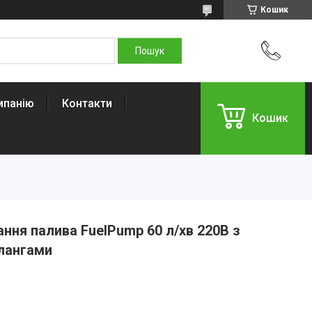
Кошик
мпанію
Контакти
Кошик
ання палива FuelPump 60 л/хв 220В з
лангами