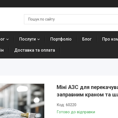
лог
Послуги
Портфоліо
Блог
Про ко
ін
Доставка та оплата
Міні АЗС для перекачув
заправним краном та ш
Код:
60220
Готово до відправки