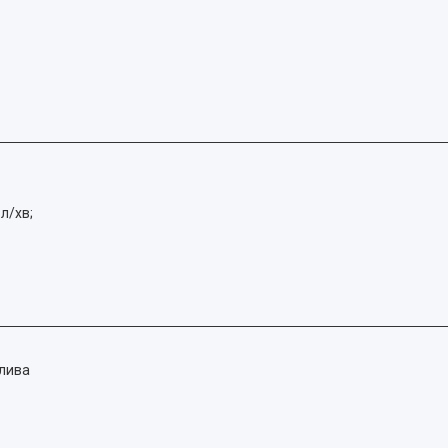
л/хв;
алива