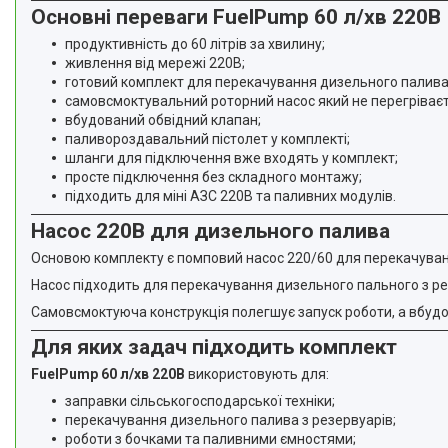
Основні переваги FuelPump 60 л/хв 220В
продуктивність до 60 літрів за хвилину;
живлення від мережі 220В;
готовий комплект для перекачування дизельного палива
самовсмоктувальний роторний насос який не перегріваєт
вбудований обвідний клапан;
паливороздавальний пістолет у комплекті;
шланги для підключення вже входять у комплект;
просте підключення без складного монтажу;
підходить для міні АЗС 220В та паливних модулів.
Насос 220В для дизельного палива
Основою комплекту є помповий насос 220/60 для перекачування
Насос підходить для перекачування дизельного пального з рез
Самовсмоктуюча конструкція полегшує запуск роботи, а вбудо
Для яких задач підходить комплект
FuelPump 60 л/хв 220В
використовують для:
заправки сільськогосподарської техніки;
перекачування дизельного палива з резервуарів;
роботи з бочками та паливними ємностями;