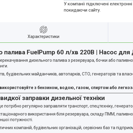
У компанії підключені електронні
покидаючи сайту.
Характеристики
палива FuelPump 60 л/хв 220В | Насос для 
ерекачування дизельного палива з резервуара, бочки або паливної
нги.
, будівельних майданчиків, автопарків, СТО, генераторів та власни
 використовуйте з бензином, водою, газом, спиртом або легко
видкої заправки дизельної техніки
де потрібно регулярно заправляти транспорт, спецтехніку, генерат
таціонарного використання біля резервуара, складу ПММ, паливної 
ншої потужності.
тичних компаній, будівельних організацій, сервісних баз та підприє