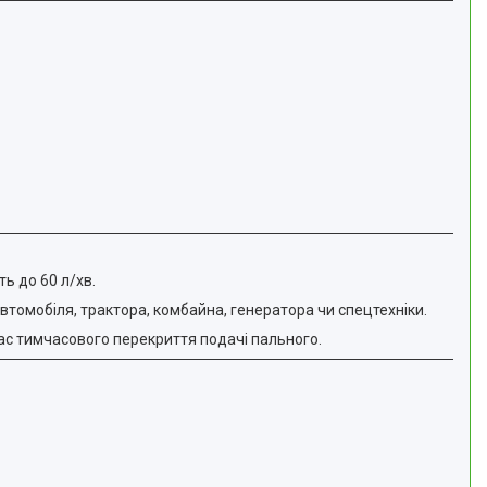
ь до 60 л/хв.
втомобіля, трактора, комбайна, генератора чи спецтехніки.
ас тимчасового перекриття подачі пального.