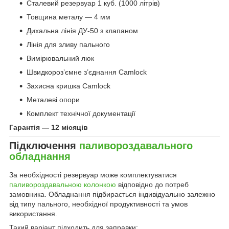
Сталевий резервуар 1 куб. (1000 літрів)
Товщина металу — 4 мм
Дихальна лінія ДУ-50 з клапаном
Лінія для зливу пального
Вимірювальний люк
Швидкороз’ємне з’єднання Camlock
Захисна кришка Camlock
Металеві опори
Комплект технічної документації
Гарантія — 12 місяців
Підключення
паливороздавального
обладнання
За необхідності резервуар може комплектуватися
паливороздавальною колонкою
відповідно до потреб
замовника. Обладнання підбирається індивідуально залежно
від типу пального, необхідної продуктивності та умов
використання.
Такий варіант підходить для заправки: