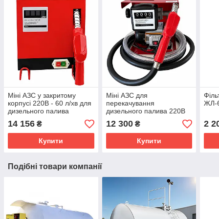
Міні АЗС у закритому
Міні АЗС для
Філь
корпусі 220В - 60 л/хв для
перекачування
ЖЛ-6
дизельного палива
дизельного палива 220В
60л/хв - Omega 220/60
14 156
12 300
2 2
₴
₴
Купити
Купити
Подібні товари компанії