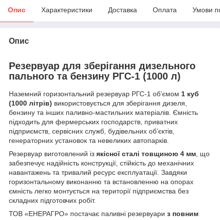
Опис
Характеристики
Доставка
Оплата
Умови п
Опис
Резервуар для зберігання дизельного
пального та бензину РГС-1 (1000 л)
Наземний горизонтальний резервуар РГС-1 об’ємом
1 куб
(1000 літрів)
використовується для зберігання дизеля,
бензину та інших паливно-мастильних матеріалів. Ємність
підходить для фермерських господарств, приватних
підприємств, сервісних служб, будівельних об’єктів,
генераторних установок та невеликих автопарків.
Резервуар виготовлений із
якісної сталі товщиною 4 мм
, що
забезпечує надійність конструкції, стійкість до механічних
навантажень та тривалий ресурс експлуатації. Завдяки
горизонтальному виконанню та встановленню на опорах
ємність легко монтується на території підприємства без
складних підготовчих робіт.
ТОВ «ЕНЕРАГРО» постачає паливні резервуари
з повним