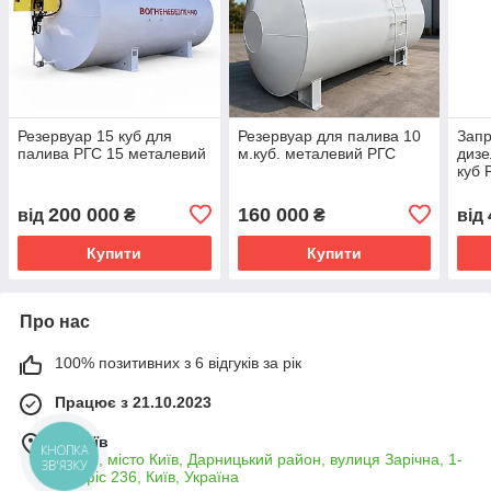
Резервуар 15 куб для
Резервуар для палива 10
Запр
палива РГС 15 металевий
м.куб. металевий РГС
дизе
куб 
пере
лічи
200 000
160 000
від
₴
₴
від
Купити
Купити
Про нас
100% позитивних з 6 відгуків за рік
Працює з 21.10.2023
м. Київ
КНОПКА
02132, місто Київ, Дарницький район, вулиця Зарічна, 1-
ЗВ'ЯЗКУ
Б, офіс 236, Київ, Україна