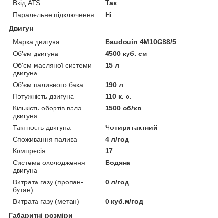
Вхід ATS
Так
Паралельне підключення
Ні
Двигун
Марка двигуна
Baudouin 4M10G88/5
Об'єм двигуна
4500 куб. см
Об'єм масляної системи
15 л
двигуна
Об'єм паливного бака
190 л
Потужність двигуна
110 к. с.
Кількість обертів вала
1500 об/хв
двигуна
Тактность двигуна
Чотиритактний
Споживання палива
4 л/год
Компресія
17
Система охолодження
Водяна
двигуна
Витрата газу (пропан-
0 л/год
бутан)
Витрата газу (метан)
0 куб.м/год
Габаритні розміри