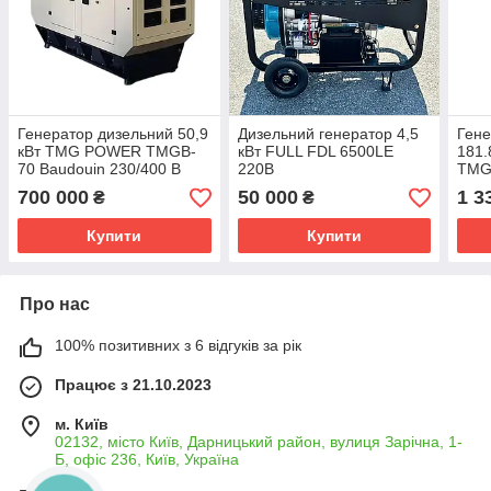
Генератор дизельний 50,9
Дизельний генератор 4,5
Гене
кВт TMG POWER TMGB-
кВт FULL FDL 6500LE
181.
70 Baudouin 230/400 В
220В
TMG
230/
700 000
50 000
1 3
₴
₴
Купити
Купити
Про нас
100% позитивних з 6 відгуків за рік
Працює з 21.10.2023
м. Київ
02132, місто Київ, Дарницький район, вулиця Зарічна, 1-
Б, офіс 236, Київ, Україна