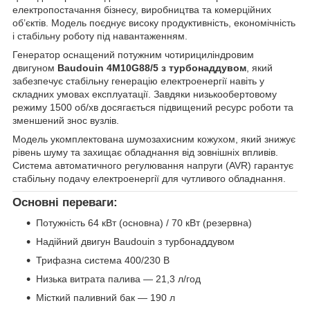
електропостачання бізнесу, виробництва та комерційних
об’єктів. Модель поєднує високу продуктивність, економічність
і стабільну роботу під навантаженням.
Генератор оснащений потужним чотирициліндровим
двигуном
Baudouin 4M10G88/5 з турбонаддувом
, який
забезпечує стабільну генерацію електроенергії навіть у
складних умовах експлуатації. Завдяки низькообертовому
режиму 1500 об/хв досягається підвищений ресурс роботи та
зменшений знос вузлів.
Модель укомплектована шумозахисним кожухом, який знижує
рівень шуму та захищає обладнання від зовнішніх впливів.
Система автоматичного регулювання напруги (AVR) гарантує
стабільну подачу електроенергії для чутливого обладнання.
Основні переваги:
Потужність 64 кВт (основна) / 70 кВт (резервна)
Надійний двигун Baudouin з турбонаддувом
Трифазна система 400/230 В
Низька витрата палива — 21,3 л/год
Місткий паливний бак — 190 л