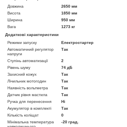
Довжина
2650 мм
Висота
1850 мм
Ширина
950 мм
Вага
1273 кг
Додаткові характеристики
Режими запуску
Електростартер
Автоматичний регулятор
Так
напруги
Ступінь автоматизації
2
Рівень шуму
74 дБ
Захисний кожух
Так
Лічильник мотогодин
Так
Наявність вольтметра
Так
Датчик рівня мастила
Так
Ручка для перенесення
Ні
Акумулятор в комплекті
Так
Кількість коліщат
0
Мінімальна температура
-20 град.
навколишнього