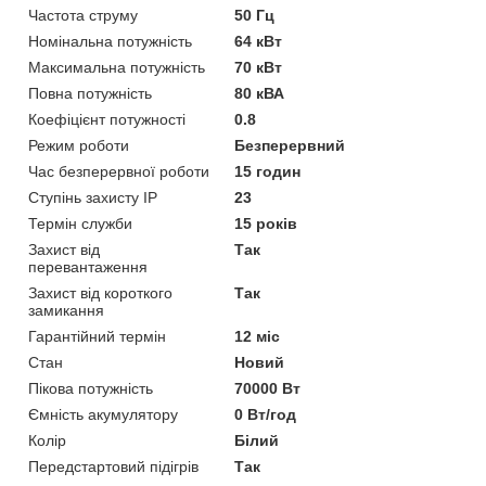
Частота струму
50 Гц
Номінальна потужність
64 кВт
Максимальна потужність
70 кВт
Повна потужність
80 кВА
Коефіцієнт потужності
0.8
Режим роботи
Безперервний
Час безперервної роботи
15 годин
Ступінь захисту IP
23
Термін служби
15 років
Захист від
Так
перевантаження
Захист від короткого
Так
замикання
Гарантійний термін
12 міс
Стан
Новий
Пікова потужність
70000 Вт
Ємність акумулятору
0 Вт/год
Колір
Білий
Передстартовий підігрів
Так