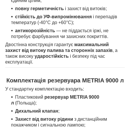
єдиним цілим;
повну герметичність
і захист від витоків;
стійкість до УФ-випромінювання
і перепадів
температур (-40°C до +60°C);
антикорозійність
— не піддається іржі, не
потребує фарбування чи захисних покриттів.
Двостінна конструкція гарантує
максимальний
захист від витоку палива та сторонніх запахів
, а
також високу
ударостійкість
і безпеку під час
експлуатації.
Комплектація резервуара METRIA 9000 л
У стандартну комплектацію входить:
Пластиковий
резервуар METRIA 9000
л
(Польща);
Дихальний клапан
;
Захист від витоку рідини
з дистанційним
покажчиком і сигнальною лампою;