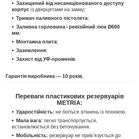
Захищений від несанкціонованого доступу
корпус
із дверцятами на замку;
Тримач паливного пістолета
;
Заливна горловина
і
ревізійний люк Ø600
мм
;
Монтажна плита
;
Заземлення
;
Захист від УФ-променів
.
Гарантія виробника — 10 років.
Переваги пластикових резервуарів
METRIA:
Ударостійкість:
не боїться зіткнень із технікою.
Мала вага:
легко транспортується,
встановлюється без бетонування.
Мобільність:
резервуар не прив’язується до