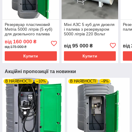
Резервуар пластиковий
Міні АЗС 5 куб для дизеля
Резе
Metria 5000 літрів (5 куб)
і палива з резервуаром
пали
для дизельного палива
5000 літрів 220 Вольт
160 000
від
₴
95 000
від
₴
від
від 175 000 ₴
Купити
Купити
Акційні пропозиції та новинки
В НАЯВНОСТІ
–10%
В НАЯВНОСТІ
–9%