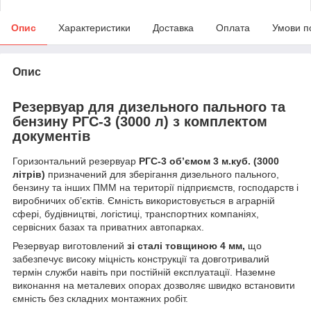
Опис
Характеристики
Доставка
Оплата
Умови п
Опис
Резервуар для дизельного пального та
бензину РГС-3 (3000 л) з комплектом
документів
Горизонтальний резервуар
РГС-3 об’ємом 3 м.куб. (3000
літрів)
призначений для зберігання дизельного пального,
бензину та інших ПММ на території підприємств, господарств і
виробничих об’єктів. Ємність використовується в аграрній
сфері, будівництві, логістиці, транспортних компаніях,
сервісних базах та приватних автопарках.
Резервуар виготовлений
зі сталі товщиною 4 мм,
що
забезпечує високу міцність конструкції та довготривалий
термін служби навіть при постійній експлуатації. Наземне
виконання на металевих опорах дозволяє швидко встановити
ємність без складних монтажних робіт.