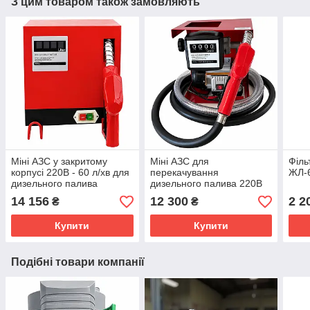
З цим товаром також замовляють
Міні АЗС у закритому
Міні АЗС для
Філь
корпусі 220В - 60 л/хв для
перекачування
ЖЛ-6
дизельного палива
дизельного палива 220В
60л/хв - Omega 220/60
14 156
12 300
2 2
₴
₴
Купити
Купити
Подібні товари компанії