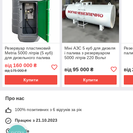
Резервуар пластиковий
Міні АЗС 5 куб для дизеля
Резе
Metria 5000 літрів (5 куб)
і палива з резервуаром
пали
для дизельного палива
5000 літрів 220 Вольт
160 000
від
₴
95 000
від
₴
від
від 175 000 ₴
Купити
Купити
Про нас
100% позитивних з 6 відгуків за рік
Працює з 21.10.2023
м. Київ