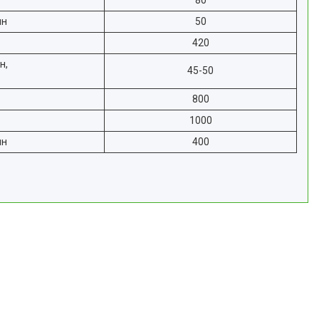
80
ин
50
420
н,
45-50
800
1000
ин
400