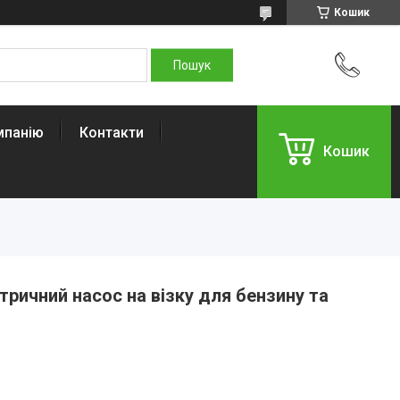
Кошик
мпанію
Контакти
Кошик
ричний насос на візку для бензину та