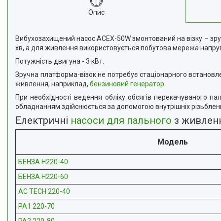
Опис
Вибухозахищений насос ACEX-50W змонтований на візку – зруч
хв, а для живлення використовується побутова мережа напру
Потужність двигуна - 3 кВт.
Зручна платформа-візок не потребує стаціонарного встановл
живлення, наприклад,
бензиновий генератор
.
При необхідності ведення обліку обсягів перекачуваного п
обладнанням здійснюється за допомогою внутрішніх різьблень
Електричні
насоси для пального
з живлен
Модель
БЕНЗА Н220-40
БЕНЗА Н220-60
AC TECH 220-40
PA1 220-70