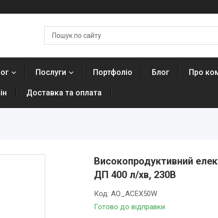
лог
Послуги
Портфоліо
Блог
Про ко
ін
Доставка та оплата
Високопродуктивний елект
ДП 400 л/хв, 230В
Код:
AO_ACEX50W
Готово до відправки