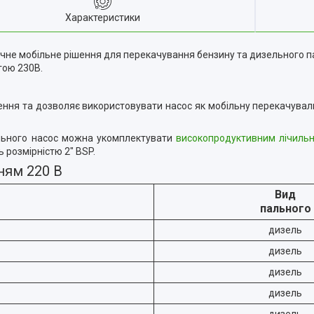
Характеристики
не мобільне рішення для перекачування бензину та дизельного пал
гою 230В.
ення та дозволяє використовувати насос як мобільну перекачувал
ального насос можна укомплектувати
високопродуктивним лічиль
 розмірністю 2" BSP.
ням 220 В
Вид
пального
дизель
дизель
дизель
дизель