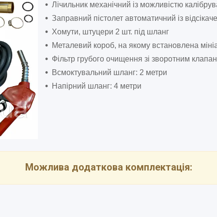
Лічильник механічний із можливістю калібру
Заправний пістолет автоматичний із відсікач
Хомути, штуцери 2 шт. під шланг
Металевий короб, на якому встановлена міні
Фільтр грубого очищення зі зворотним клапа
Всмоктувальний шланг: 2 метри
Напірний шланг: 4 метри
Можлива додаткова комплектація: