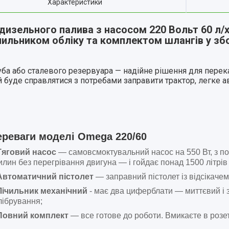
Характеристики
 дизельного палива з насосом 220 Вольт 60 л/
чильником обліку та комплектом шлангів у збо
ба або сталевого резервуара — надійне рішення для перека
 буде справлятися з потребами заправити трактор, легке ав
ереваги моделі Omega 220/60
Тяговий насос
— самовсмоктувальний насос на 550 Вт, з п
илин без перегрівання двигуна — і гойдає понад 1500 літрів 
Автоматичний пістолет
— заправний пістолет із відсікачем
Лічильник механічний
- має два циферблати — миттєвий і 
лібрування;
Повний комплект
— все готове до роботи. Вмикаєте в розе