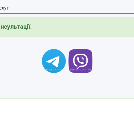
слуг
нсультації.