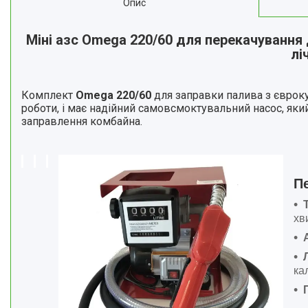
Опис
Міні азс Omega 220/60 для перекачування
лі
Комплект
Omega 220/60
для заправки палива з євроку
роботи, і має надійний самовсмоктувальний насос, який
заправлення комбайна.
П
хв
ка