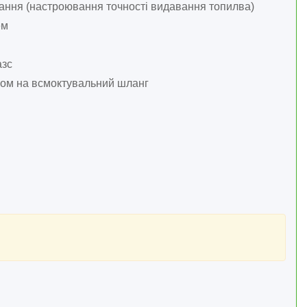
вання (настроювання точності видавання топилва)
ем
азс
ном на всмоктувальний шланг