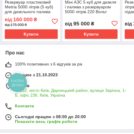
Резервуар пластиковий
Міні АЗС 5 куб для дизеля
Резе
Metria 5000 літрів (5 куб)
і палива з резервуаром
літр
для дизельного палива
5000 літрів 220 Вольт
підз
арм
160 000
від
₴
95 000
від
₴
від
від 175 000 ₴
Купити
Купити
Про нас
100% позитивних з 6 відгуків за рік
Працює з 21.10.2023
КНОПКА
ЗВ'ЯЗКУ
м. Київ
02132, місто Київ, Дарницький район, вулиця Зарічна, 1-
Б, офіс 236, Київ, Україна
Контакти
Сьогодні працює з 08:00 до 20:00
Показати весь графік роботи