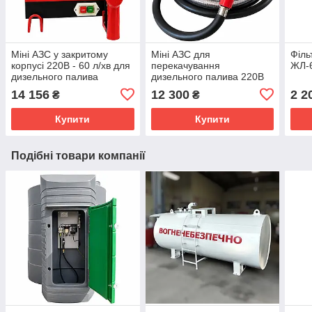
Міні АЗС у закритому
Міні АЗС для
Філь
корпусі 220В - 60 л/хв для
перекачування
ЖЛ-6
дизельного палива
дизельного палива 220В
60л/хв - Omega 220/60
14 156
12 300
2 2
₴
₴
Купити
Купити
Подібні товари компанії