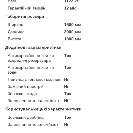
Вага
1122 кг
Гарантійний термін
12 міс
Габаритні розміри
Ширина
1500 мм
Довжина
3000 мм
Висота
1800 мм
Додаткові характеристики
Антикорозійне покриття
Так
всередині резервуара
Антикорозійне покриття
Так
зовні
Наявність теплової ізоляції
Ні
Замірний пристрій
Ні
Зовнішні сходи
Так
Заповнення тосолом /азот
Ні
Користувальницькі характеристики
Зовнішня драбина
Так
Заповнення тосолом/азот
Ні