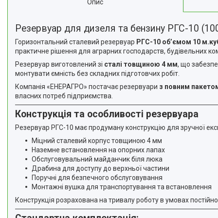
Опис
Резервуар для дизеля та бензину РГС-10 (10
Горизонтальний сталевий резервуар
РГС-10 об’ємом 10 м.куб
практичне рішення для аграрних господарств, будівельних ком
Резервуар виготовлений зі
сталі товщиною 4 мм
, що забезпе
монтувати ємність без складних підготовчих робіт.
Компанія «ЕНЕРАГРО» постачає резервуари
з повним пакетом
власних потреб підприємства.
Конструкція та особливості резервуара
Резервуар РГС-10 має продуману конструкцію для зручної екс
Міцний сталевий корпус товщиною 4 мм
Наземне встановлення на опорних лапах
Обслуговувальний майданчик біля люка
Драбина для доступу до верхньої частини
Поручні для безпечного обслуговування
Монтажні вушка для транспортування та встановлення
Конструкція розрахована на тривалу роботу в умовах постійн