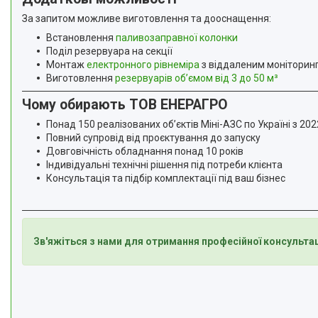
За запитом можливе виготовлення та дооснащення:
Встановлення
паливозаправної колонки
Поділ резервуара на секції
Монтаж
електронного рівнеміра
з віддаленим моніторин
Виготовлення
резервуарів об’ємом від 3 до 50 м³
Чому обирають ТОВ ЕНЕРАГРО
Понад 150 реалізованих об’єктів Міні-АЗС по Україні з 202
Повний супровід від проєктування до запуску
Довговічність обладнання понад 10 років
Індивідуальні технічні рішення під потреби клієнта
Консультація та підбір комплектації під ваш бізнес
Зв'яжіться з нами для отримання професійної консультаці