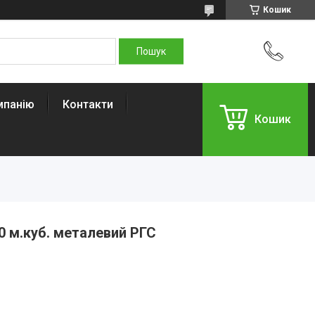
Кошик
мпанію
Контакти
Кошик
0 м.куб. металевий РГС