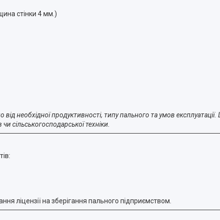
щина стінки 4 мм.)
 від необхідної продуктивності, типу пального та умов експлуатації.
 чи сільськогосподарської техніки.
ів:
ння ліцензії на зберігання пального підприємством.