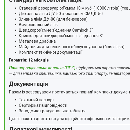
Стандартна комплектація:
Сталевий резервуар об’ємом 10 м.куб. (10000 літрів) (тов
Дихальна лінія ДУ-50 з клапаном СМДК-50
Зливна лінія ДУ-80 (для бензовоза)
Вимірювальний люк
Швидкороз'ємне з'єднання Camlock 3"
Кришка для швидкороз'ємного з'єднання 3"
Металева драбина
Майданчик для технічного обслуговування (біля люка)
Комплект технічної документації
Гарантія: 12 місяців
Паливороздавальна колонка (ПРК)
підбирається окремо залежно
— для заправки спецтехніки, вантажного транспорту, генераторів
Документація
Разом із резервуаром постачається повний комплект документ
Технічний паспорт
Сертифікат відповідності
Заводська градуювальна таблиця
Цього пакета достатньо для офіційного оформлення та отрима
Додаткові можливості